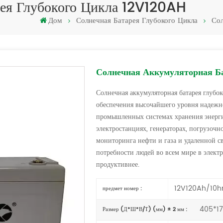
рея Глубокого Цикла 12V120AH
Дом
Солнечная Батарея Глубокого Цикла
Сол
Солнечная Аккумуляторная Ба
Солнечная аккумуляторная батарея глубо
обеспечения высочайшего уровня надежно
промышленных системах хранения энерги
электростанциях, генераторах, погрузоч
мониторинга нефти и газа и удаленной с
потребности людей во всем мире в электр
продуктивнее.
12V120Ah/10h
предмет номер :
405*17
Размер (Д*Ш*В/Т) (мм) ± 2 мм :