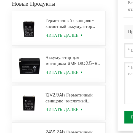
Новые Продукты
Ес
от
Герметичный свинцово-
кислотный аккумулятор
Пр
4V6Ah Аккумулятор Ups
ЧИТАТЬ ДАЛЕЕ
2FM6
Аккумулятор для
мотоцикла SMF DIO2.5-BS
12V2.5AH
ЧИТАТЬ ДАЛЕЕ
12V2.9Ah Герметичный
свинцово-кислотный
аккумулятор 6FM2.9 Ups
ЧИТАТЬ ДАЛЕЕ
Battery
24V1.2Ah Герметичный