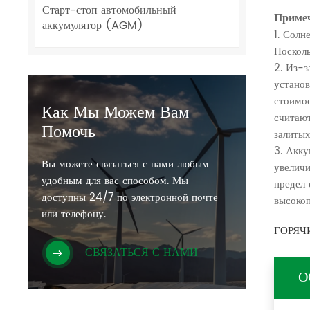
Старт-стоп автомобильный
Приме
аккумулятор (AGM)
1. Солн
Посколь
2. Из-з
установ
стоимос
Как Мы Можем Вам
считают
Помочь
залитых
3. Акк
Вы можете связаться с нами любым
увеличи
удобным для вас способом. Мы
предел 
доступны 24/7 по электронной почте
высокоп
или телефону.
ГОРЯЧИ
СВЯЗАТЬСЯ С НАМИ
О