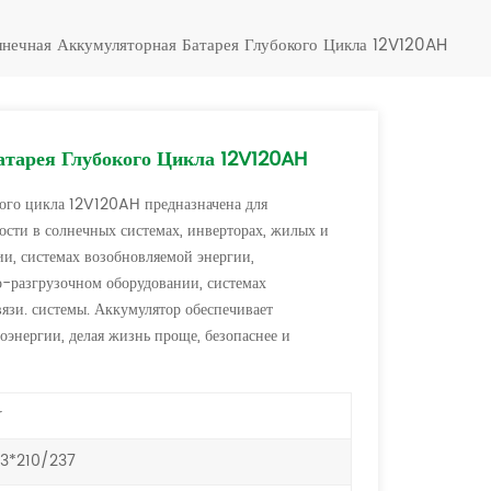
Türkçe
нечная Аккумуляторная Батарея Глубокого Цикла 12V120AH
فارسی
العربية
тарея Глубокого Цикла 12V120AH
кого цикла 12V120AH предназначена для
сти в солнечных системах, инверторах, жилых и
и, системах возобновляемой энергии,
но-разгрузочном оборудовании, системах
вязи. системы. Аккумулятор обеспечивает
оэнергии, делая жизнь проще, безопаснее и
r
3*210/237