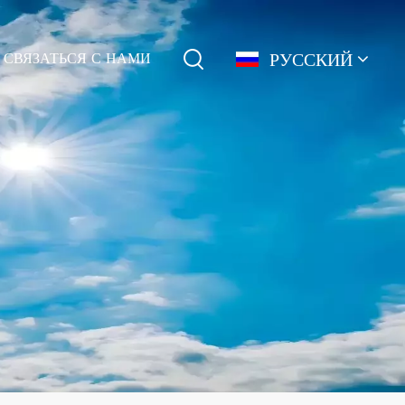
РУССКИЙ
СВЯЗАТЬСЯ С НАМИ
English
français
Deutsch
简体中文
русский
español
português