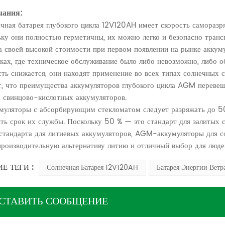
чания:
ечная батарея глубокого цикла 12V120AH имеет скорость саморазр
ку они полностью герметичны, их можно легко и безопасно транс
а своей высокой стоимости при первом появлении на рынке акку
ках, где техническое обслуживание было либо невозможно, либо об
ть снижается, они находят применение во всех типах солнечных с
, что преимущества аккумуляторов глубокого цикла AGM перевеш
 свинцово-кислотных аккумуляторов.
умуляторы с абсорбирующим стекломатом следует разряжать до 5
ть срок их службы. Поскольку 50 % — это стандарт для залитых
стандарта для литиевых аккумуляторов, AGM-аккумуляторы для с
роизводительную альтернативу литию и отличный выбор для люде
Е ТЕГИ :
Солнечная Батарея 12V120AH
Батарея Энергии Ветр
СТАВИТЬ СООБЩЕНИЕ