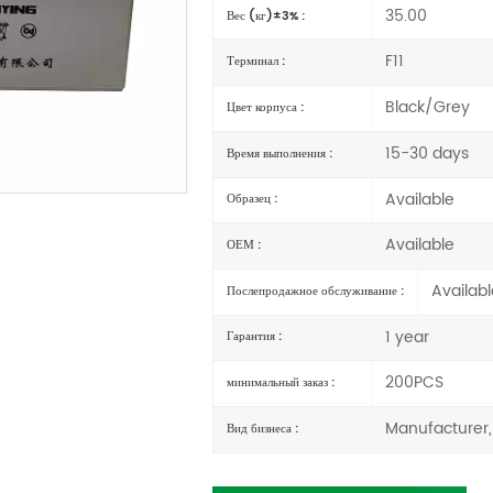
35.00
Вес (кг)±3% :
F11
Терминал :
Black/Grey
Цвет корпуса :
15-30 days
Время выполнения :
Available
Образец :
Available
ОЕМ :
Availabl
Послепродажное обслуживание :
1 year
Гарантия :
200PCS
минимальный заказ :
Manufacturer,
Вид бизнеса :