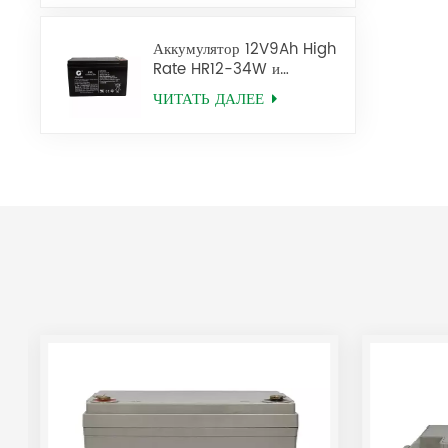
Аккумулятор 12V9Ah High
Rate HR12-34W и
12V34W HR12-9 SLA AGM
ЧИТАТЬ ДАЛЕЕ