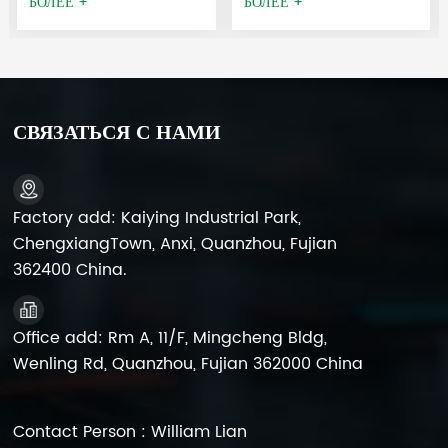
БОЛЕЕ +
БОЛЕЕ +
весов, детских
весов, детских
электромобилей, аварийных
электромобилей, аварийных
фонарей, медицинских
фонарей, медицинских
приборов, систем
приборов, систем
бесперебойного питания,
бесперебойного питания,
СВЯЗАТЬСЯ С НАМИ
сигнализаций, систем
сигнализаций, систем
безопасности,
безопасности,
перезаряжаемых
перезаряжаемых
вентиляторов, рольставней,
вентиляторов, рольставней,
Factory add: Kaiying Industrial Park,
динамиков.портативная
динамиков.портативная
ChengxiangTown, Anxi, Quanzhou, Fujian
электростанция, и т. д.
электростанция, и т. д.
362400 China.
Office add: Rm A, 11/F, Mingcheng Bldg,
Wenling Rd, Quanzhou, Fujian 362000 China
Contact Person : William Lian