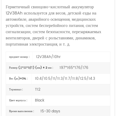
Герметичный свинцово-кислотный аккумулятор
12V38Ah используется для весов, детской езды на
автомобиле, аварийного освещения, медицинских
устройств, систем бесперебойного питания, систем
сигнализации, систем безопасности, перезаряжаемых
вентиляторов, дверей с рольставнями, динамиков,
портативная электростанция,
и т. д.
12V38Ah/10hr
предмет номер :
197*165*176/176
Размер (Д*Ш*В/Т) (мм) ± 2 мм :
10.4/10.5/11/11.3/11.7/11.8/12.5/14.3
Вес (кг)±3% :
T12
Терминал :
Black
Цвет корпуса :
15-30 days
Время выполнения :