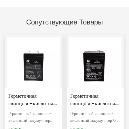
Сопутствующие Товары
Герметичная
Герметичная
свинцово-кислотная
свинцово-кислотная
батарея 6V4Ah
батарея 6 В 4,5 Ач
Герметичный свинцово-
Герметичный свинцово-
3FM4 для ИБП
для ИБП 3FM4,5
кислотный аккумулятор
кислотный аккумулятор 6 В
6V4Ah используется для
4,5 Ач используется для