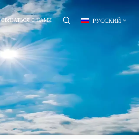
РУССКИЙ
СВЯЗАТЬСЯ С НАМИ
English
français
Deutsch
简体中文
русский
español
português