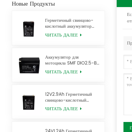
Новые Продукты
Ес
Герметичный свинцово-
от
кислотный аккумулятор
4V6Ah Аккумулятор Ups
ЧИТАТЬ ДАЛЕЕ
2FM6
Пр
Аккумулятор для
мотоцикла SMF DIO2.5-BS
12V2.5AH
ЧИТАТЬ ДАЛЕЕ
12V2.9Ah Герметичный
свинцово-кислотный
аккумулятор 6FM2.9 Ups
ЧИТАТЬ ДАЛЕЕ
Battery
24V1.2Ah Герметичный