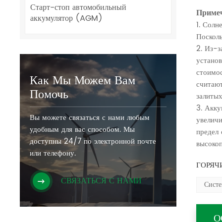
Старт-стоп автомобильный
Приме
аккумулятор (AGM)
1. Солн
Посколь
2. Из-з
установ
стоимос
Как Мы Можем Вам
считают
Помочь
залитых
3. Акк
Вы можете связаться с нами любым
увеличи
удобным для вас способом. Мы
предел 
доступны 24/7 по электронной почте
высокоп
или телефону.
ГОРЯЧИ
СВЯЗАТЬСЯ С НАМИ
Систе
О