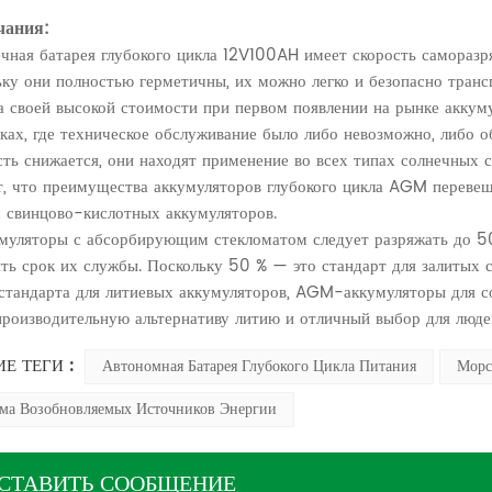
чания:
ечная батарея глубокого цикла 12V100AH имеет скорость саморазр
ку они полностью герметичны, их можно легко и безопасно транс
а своей высокой стоимости при первом появлении на рынке акку
ках, где техническое обслуживание было либо невозможно, либо об
ть снижается, они находят применение во всех типах солнечных с
, что преимущества аккумуляторов глубокого цикла AGM перевеш
 свинцово-кислотных аккумуляторов.
умуляторы с абсорбирующим стекломатом следует разряжать до 5
ть срок их службы. Поскольку 50 % — это стандарт для залитых
стандарта для литиевых аккумуляторов, AGM-аккумуляторы для с
роизводительную альтернативу литию и отличный выбор для люде
Е ТЕГИ :
Автономная Батарея Глубокого Цикла Питания
Морс
ма Возобновляемых Источников Энергии
СТАВИТЬ СООБЩЕНИЕ