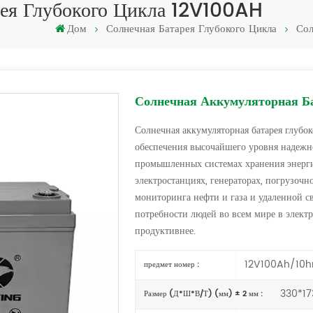
рея Глубокого Цикла 12V100AH
Дом
Солнечная Батарея Глубокого Цикла
Сол
Солнечная Аккумуляторная Ба
Солнечная аккумуляторная батарея глубо
обеспечения высочайшего уровня надежно
промышленных системах хранения энерги
электростанциях, генераторах, погрузоч
мониторинга нефти и газа и удаленной с
потребности людей во всем мире в электр
продуктивнее.
12V100Ah/10h
предмет номер :
330*17
Размер (Д*Ш*В/Т) (мм) ± 2 мм :