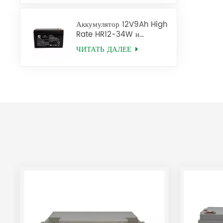
Аккумулятор 12V9Ah High
Rate HR12-34W и
12V34W HR12-9 SLA AGM
ЧИТАТЬ ДАЛЕЕ