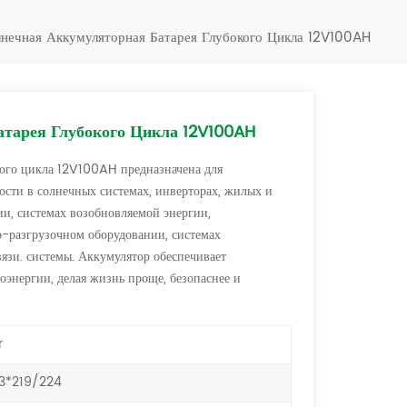
Türkçe
нечная Аккумуляторная Батарея Глубокого Цикла 12V100AH
فارسی
العربية
тарея Глубокого Цикла 12V100AH
кого цикла 12V100AH предназначена для
сти в солнечных системах, инверторах, жилых и
и, системах возобновляемой энергии,
но-разгрузочном оборудовании, системах
вязи. системы. Аккумулятор обеспечивает
оэнергии, делая жизнь проще, безопаснее и
r
3*219/224