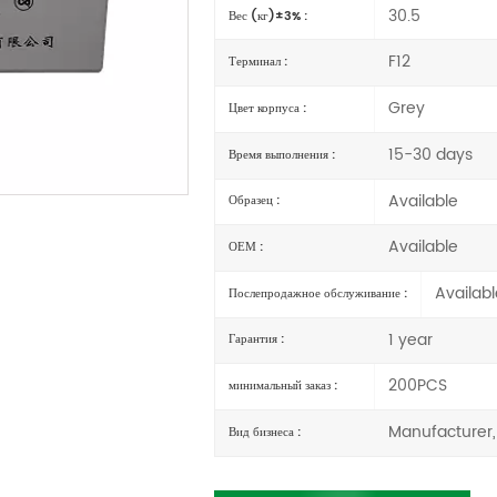
30.5
Вес (кг)±3% :
F12
Терминал :
Grey
Цвет корпуса :
15-30 days
Время выполнения :
Available
Образец :
Available
ОЕМ :
Availabl
Послепродажное обслуживание :
1 year
Гарантия :
200PCS
минимальный заказ :
Manufacturer,
Вид бизнеса :