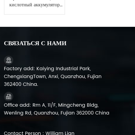
кислотный аккумулятор
AGM 12 В 120 А·ч
длительного срока службы
для системы
бесперебойного питания
СВЯЗАТЬСЯ С НАМИ
Factory add: Kaiying Industrial Park,
ChengxiangTown, Anxi, Quanzhou, Fujian
362400 China.
Office add: Rm A, 11/F, Mingcheng Bldg,
Wenling Rd, Quanzhou, Fujian 362000 China
Contact Person : William Lian