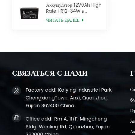
Аккумулятор 12V9Ah High
Rate HR12-34W и
12V34W HR12-9 SLA AGM
ЧИТАТЬ ДАЛЕЕ
СВЯЗАТЬСЯ С НАМИ
Г
Factory add: Kaiying Industrial Park,
Сл
ChengxiangTown, Anxi, Quanzhou,
6V
Fujian 362400 China.
Ге
Office add: Rm A, 11/F, Mingcheng
Ак
Bldg, Wenling Rd, Quanzhou, Fujian
Ак
362000 China