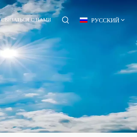
РУССКИЙ
СВЯЗАТЬСЯ С НАМИ
English
français
Deutsch
简体中文
русский
español
português