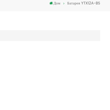
Дом
Батарея YTX12A-BS
Türkçe
فارسی
العربية