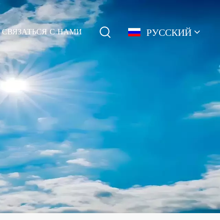
РУССКИЙ
СВЯЗАТЬСЯ С НАМИ
English
français
Deutsch
简体中文
русский
español
português