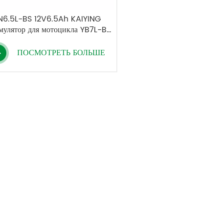
N6.5L-BS 12V6.5Ah KAIYING
мулятор для мотоцикла YB7L-BS
евая батарея напрямую с завода
ПОСМОТРЕТЬ БОЛЬШЕ