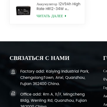
Аккумулятор 12V9Ah High
Rate HR12-34W и
12V34W HR12-9 SLA AGM
ЧИТАТЬ ДАЛЕЕ
СВЯЗАТЬСЯ С НАМИ
Г
Factory add: Kaiying Industrial Park,
Сл
ChengxiangTown, Anxi, Quanzhou,
6V
Fujian 362400 China.
Ге
Office add: Rm A, 11/F, Mingcheng
Ак
Bldg, Wenling Rd, Quanzhou, Fujian
Ак
362000 China