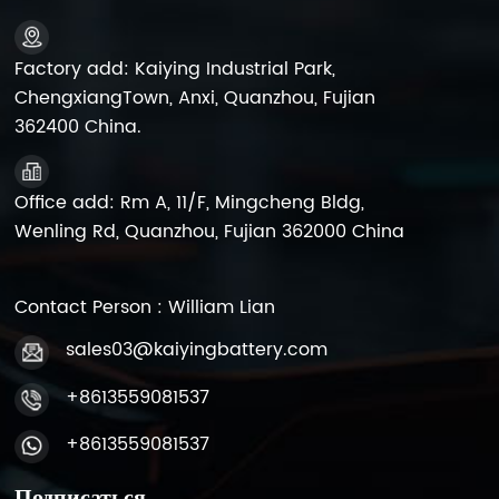
подметально-уборочные
подметально-уборочные
машины, поломоечные
машины, поломоечные
машины, низкоскоростные
машины, низкоскоростные
Factory add: Kaiying Industrial Park,
электромобили,
электромобили,
ChengxiangTown, Anxi, Quanzhou, Fujian
погрузочно-разгрузочное
погрузочно-разгрузочное
362400 China.
оборудование или
оборудование или
дорожные знаки.
дорожные знаки.
Office add: Rm A, 11/F, Mingcheng Bldg,
Wenling Rd, Quanzhou, Fujian 362000 China
Contact Person : William Lian
sales03@kaiyingbattery.com
+8613559081537
+8613559081537
Подписаться