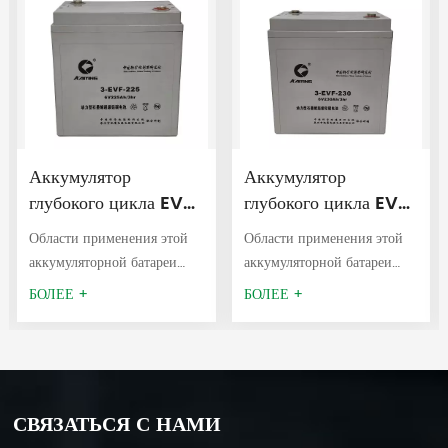
Аккумулятор
Аккумулятор
глубокого цикла EV
глубокого цикла EV
6V225AH
6V230AH
Области применения этой
Области применения этой
аккумуляторной батареи
аккумуляторной батареи
глубокого цикла EV
глубокого цикла EV
БОЛЕЕ +
БОЛЕЕ +
6V225AH включают в себя
6V230AH включают в себя
транспортные средства,
транспортные средства,
воздушные подъемники,
воздушные подъемники,
электромобили, тележки для
электромобили, тележки для
гольфа, лодки,
гольфа, лодки,
СВЯЗАТЬСЯ С НАМИ
внедорожники,
внедорожники,