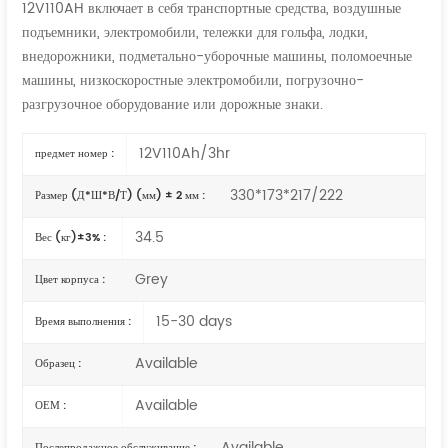
12V110AH включает в себя транспортные средства, воздушные
подъемники, электромобили, тележки для гольфа, лодки,
внедорожники, подметально-уборочные машины, поломоечные
машины, низкоскоростные электромобили, погрузочно-
разгрузочное оборудование или дорожные знаки.
12V110Ah/3hr
предмет номер :
330*173*217/222
Размер (Д*Ш*В/Т) (мм) ± 2 мм :
34.5
Вес (кг)±3% :
Grey
Цвет корпуса :
15-30 days
Время выполнения :
Available
Образец :
Available
ОЕМ :
Available
Послепродажное обслуживание :