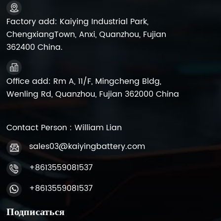
Factory add: Kaiying Industrial Park,
ChengxiangTown, Anxi, Quanzhou, Fujian
362400 China.
Office add: Rm A, 11/F, Mingcheng Bldg,
Wenling Rd, Quanzhou, Fujian 362000 China
Contact Person : William Lian
sales03@kaiyingbattery.com
+8613559081537
+8613559081537
Подписаться