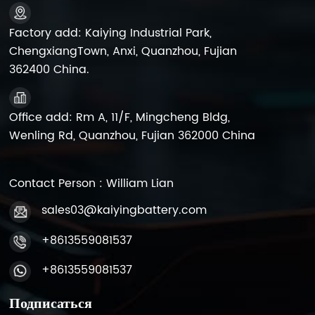
т. д.
Factory add: Kaiying Industrial Park,
ChengxiangTown, Anxi, Quanzhou, Fujian
362400 China.
Office add: Rm A, 11/F, Mingcheng Bldg,
Wenling Rd, Quanzhou, Fujian 362000 China
Contact Person : William Lian
sales03@kaiyingbattery.com
+8613559081537
+8613559081537
Подписаться