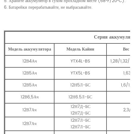
5. Храните аккумулятор в сухом прохладном месте (68°F/20°C).
6. Батарейки перерабатывайте, не выбрасывайте.
Серия аккумулято
Модель аккумулятора
Модель Кайин
Вес н
12В4Ач
YTX4L-BS
1,28/1,32/1,
12В5Ач
YTX5L-BS
1,63/
12В5Ач
12Н5Л-БС
1,6/1,
12В6,5Ач
12Н6.5Л-БС
12Н7Д-БС
12В7Ач
2,3/2
12Н7Д-БС
12Н7Л-БС
12В7Ач
2
12Н7Л-БС