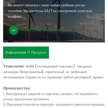
Вы можете связаться с нами любым удобным для вас
способом. Мы доступны 24/7 по электронной почте или
телефону.
СВЯЗАТЬСЯ С НАМИ
Информация О Продукте
Технологии:
AGM (поглощающий стекломат). Заводская
активация. Непроливаемый, герметичный, не требующий
обслуживания. Однако он по-прежнему требует регулярной зарядки.
Преимущества:
1. Конструкция с защитой от перелива означает, что вероятность
утечки практически исключена.
2. Передовая технология свинцово-кальциевого двигателя повышает