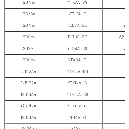
12В7Ач
YTX7A-BS
2
12В7Ач
YTX7A-G
12В7Ач
12Н7А-БС
2,
12В9Ач
12Н9Л-БС
2,6/2
12В9Ач
YTX9A-BS
2,
12В9Ач
YTX9A-G
12В12Ач
YTX12A-BS
12В12Ач
YTX12A-G
12В14Ач
YTX14A-BS
12В14Ач
YTX14A-G
12В14Ач
YB14A-G