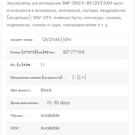
Аккумулятор для мотоциклов SMF 12N2.5-BS 12V2.5AH часто
используется в мотоциклах, мотоциклах, скутерах, квадроциклах
(вездеходах), SSV-UTV, пляжных багги, снегоходах, салазках,
гидроциклах, газонах и садах, электродвигателях и т. д.
12V2.5Ah/10hr
предмет номер :
80*77*104
Размер (Д*Ш*В)(мм)±2 мм :
1.1
Вес (кг)±3% :
[-][+]
Направление клеммы (полярность): :
Black
Цвет корпуса :
15-30 days
Время выполнения :
Available
Образец :
Available
ОЕМ :