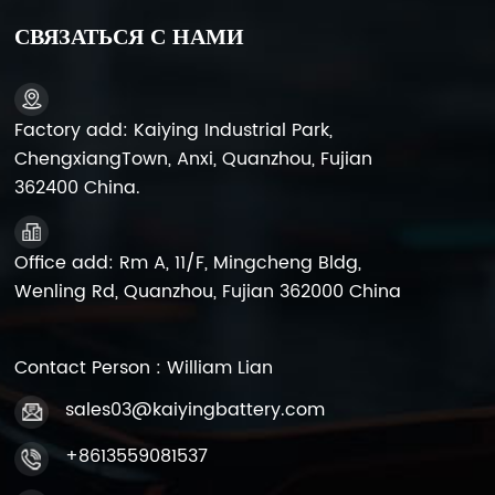
делает их экономически выгодным выбором в определенных
приложениях. В частности, в системах хранения энергии
СВЯЗАТЬСЯ С НАМИ
большой емкости свинцово-кислотные аккумуляторы
демонстрируют значительные преимущества по стоимости.
Хотя нельзя отрицать, что литий-ионные батареи
превосходят друг друга по плотности энергии и сроку
Factory add: Kaiying Industrial Park,
службы, свинцово-кислотные батареи по-прежнему
ChengxiangTown, Anxi, Quanzhou, Fujian
обладают уникальной конкурентоспособностью в областях,
362400 China.
где стоимость и масштабируемость имеют первостепенное
значение. Установленная надежность:Свинцово-кислотные
аккумуляторы являются одной из наиболее развитых
Office add: Rm A, 11/F, Mingcheng Bldg,
коммерческих аккумуляторных технологий, которые
Wenling Rd, Quanzhou, Fujian 362000 China
используются уже несколько десятилетий. Этот обширный
опыт способствовал глубокому пониманию
эксплуатационных характеристик и надежности свинцово-
кислотных аккумуляторов, что сводит к минимуму риски
Contact Person : William Lian
для пользователей. Напротив, несмотря на значительные
sales03@kaiyingbattery.com
достижения в последние годы, литий-ионные батареи по-
прежнему скрывают некоторые неопределенности, такие как
+8613559081537
проблемы безопасности и срока службы. Для некоторых
критически важных применений, где надежность и