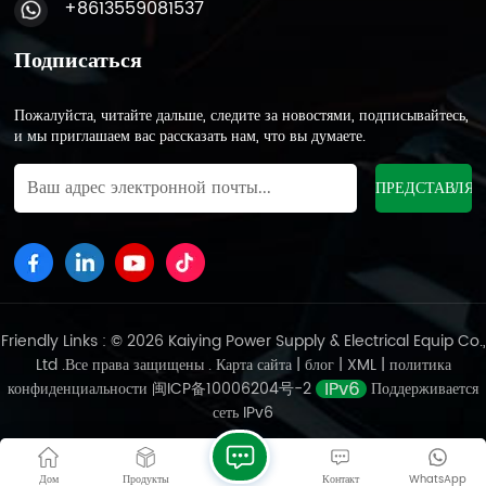
+8613559081537
предсказуемость имеют решающее значение, свинцово-
кислотные аккумуляторы представляют собой проверенное и
Подписаться
проверенное решение. Надежная работа в экстремальных
условиях:Свинцово-кислотные аккумуляторы доказали
свою устойчивость и адаптируемость в сложных условиях.
Пожалуйста, читайте дальше, следите за новостями, подписывайтесь,
Они могут эффективно работать в широком диапазоне
и мы приглашаем вас рассказать нам, что вы думаете.
температур, что делает их пригодными для применения в
экстремальных климатических условиях. Напротив, литий-
ионные аккумуляторы могут быть чувствительны к
колебаниям температуры, что приводит к снижению
производительности при сильной жаре или холоде. В
ситуациях, когда стабильная работа аккумулятора имеет
первостепенное значение, свинцово-кислотные
аккумуляторы являются надежным решением. Высокая
Friendly Links : © 2026 Kaiying Power Supply & Electrical Equip Co.,
циклическая стабильность:Свинцово-кислотные
Ltd .Все права защищены .
Карта сайта
|
блог
|
XML
|
политика
аккумуляторы обладают превосходной циклической
конфиденциальности
闽ICP备10006204号-2
Поддерживается
стабильностью, что позволяет им выдерживать частые циклы
сеть IPv6
зарядки и разрядки без значительного снижения емкости.
Эта характеристика в сочетании с их способностью
обеспечивать высокий выходной ток делает свинцово-
Дом
Продукты
Контакт
WhatsApp