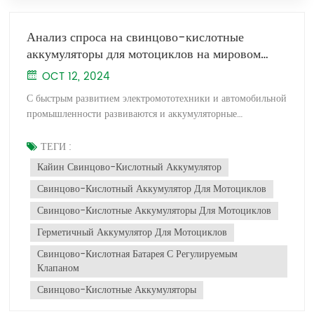
Анализ спроса на свинцово-кислотные
аккумуляторы для мотоциклов на мировом
рынке в 2024 году
OCT 12, 2024
С быстрым развитием электромототехники и автомобильной
промышленности развиваются и аккумуляторные
технологии. Хотя появляются альтернативные технологии,
такие как литий-ионные батареи, свинцово-кислотные
ТЕГИ :
аккумуляторы для мотоциклов по-прежнему занимают
Кайин Свинцово-Кислотный Аккумулятор
значительную позицию на мировом рынке благодаря своей
Свинцово-Кислотный Аккумулятор Для Мотоциклов
экономичности и надежности. Анализ спроса на мировом
рынке на 2024 год показывает, что объем рынка свинцово-
Свинцово-Кислотные Аккумуляторы Для Мотоциклов
кислотных аккумуляторов для мотоциклов составлял
Герметичный Аккумулятор Для Мотоциклов
примерно 16,5 миллиардов юаней в 2023 году и, как
ожидается, достигнет 23,6 миллиардов юаней к 2030 году,
Свинцово-Кислотная Батарея С Регулируемым
при среднегодовом темпе роста (CAGR) 5,3%. Типы
Клапаном
продуктов и области применения Свинцово-кислотные
Свинцово-Кислотные Аккумуляторы
аккумуляторы для мотоциклов в основном делятся на две