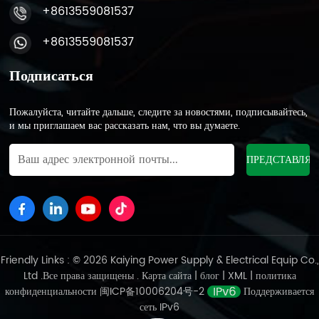
сталкивается с проблемами, связанными с экологическими
+8613559081537
нормами и конкуренцией со стороны новых
+8613559081537
аккумуляторных технологий, отрасль ищет пути
устойчивого развития за счет технологических инноваций и
усовершенствованных механизмов переработки. Низкая
Подписаться
стоимость и простота обслуживания свинцово-кислотных
аккумуляторов делают их конкурентоспособными в
Пожалуйста, читайте дальше, следите за новостями, подписывайтесь,
определенных областях применения. Перспективы на
и мы приглашаем вас рассказать нам, что вы думаете.
будущее Ожидается, что в течение следующих нескольких
лет рынок свинцово-кислотных аккумуляторов для
мотоциклов будет продолжать устойчиво расти, особенно на
развивающихся рынках и в развивающихся странах.
Поскольку глобальное внимание к защите окружающей
среды и устойчивому развитию растет, индустрия
свинцово-кислотных аккумуляторов должна постоянно
адаптироваться к новым требованиям рынка, повышать
Friendly Links : © 2026 Kaiying Power Supply & Electrical Equip Co.,
производительность продукции и уделять особое внимание
Ltd .Все права защищены .
Карта сайта
|
блог
|
XML
|
политика
защите окружающей среды и переработке. В целом,
конфиденциальности
闽ICP备10006204号-2
Поддерживается
свинцово-кислотные аккумуляторы для мотоциклов по-
сеть IPv6
прежнему сохраняют определенный уровень