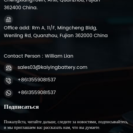
ChengxiangTown, Anxi, Quanzhou, Fujian
362400 China.
Office add: Rm A, 11/F, Mingcheng Bldg,
Wenling Rd, Quanzhou, Fujian 362000 China
Contact Person : William Lian
sales03@kaiyingbattery.com
+8613559081537
+8613559081537
Подписаться
Пожалуйста, читайте дальше, следите за новостями, подписывайтесь,
и мы приглашаем вас рассказать нам, что вы думаете.