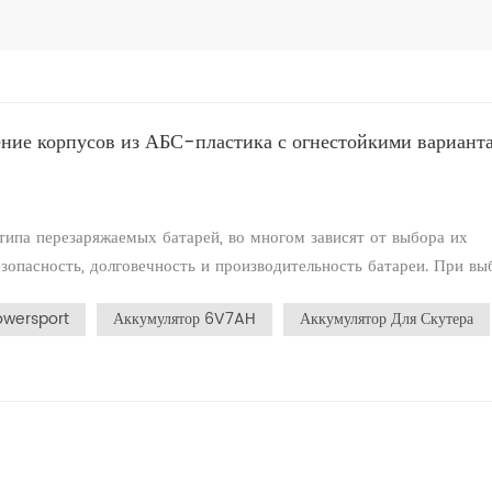
ение корпусов из АБС-пластика с огнестойкими вариант
ипа перезаряжаемых батарей, во многом зависят от выбора их
зопасность, долговечность и производительность батареи. При вы
страненными вариантами являются обычные корпуса из АБС-плас
owersport
Аккумулятор 6V7AH
Аккумулятор Для Скутера
ваются такие материалы, как полиэтилен (ПЭ) и полипропилен
ысокая прочность и ударопрочность.** Материалы из АБС-пластик
 ударопрочность, эффективно защищая внутреннюю структуру
риалы обладают превосходной химической стабильностью и
стабильность даже в суровых условиях.- **Легкость**: материалы
обствует снижению общего веса аккумулятора и упрощению