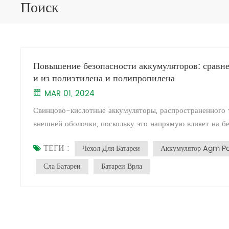
Поиск
Повышение безопасности аккумуляторов: сравн
и из полиэтилена и полипропилена
MAR 01, 2024
Свинцово-кислотные аккумуляторы, распространенного т
внешней оболочки, поскольку это напрямую влияет на бе
корпуса для свинцово-кислотных аккумуляторов распро
ТЕГИ :
Чехол Для Батареи
Аккумулятор Agm P
и огнестойкие корпуса из АБС-пластика, а также учиты
(ПП). **Характеристики корпуса батареи ABS:** - **В
Сла Батареи
Батареи Врла
обеспечивают исключительную физическую прочность и
аккумулятора.- **Коррозионная стойкость:** АБС-мате
коррозионной стойкостью, обеспечивая долговременную 
АБС-пластика легкие и простые в обработке, что спос