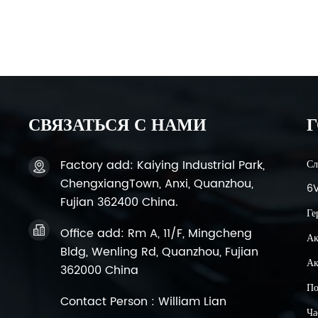
СВЯЗАТЬСЯ С НАМИ
Г
Factory add: Kaiying Industrial Park,
Сл
ChengxiangTown, Anxi, Quanzhou,
6V
Fujian 362400 China.
Ге
Office add: Rm A, 11/F, Mingcheng
Ак
Bldg, Wenling Rd, Quanzhou, Fujian
Ак
362000 China
По
Contact Person : William Lian
Ча