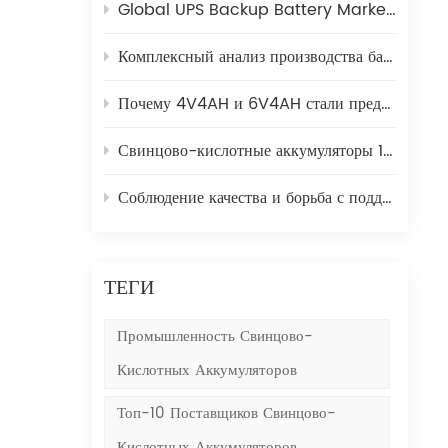
Global UPS Backup Battery Market 2025: Как сосуществуют свинцовые и литийные батареи
тика
Комплексный анализ производства батареи на свинцовом аккумуляторе: от свинцовых слитков до зеленых пластин
Почему 4V4AH и 6V4AH стали предпочтительным источником питания для электронных шкал?
Свинцово-кислотные аккумуляторы 12 В в лестничных подъемниках | Кайин Пауэр
Соблюдение качества и борьба с подделками | Кайин Пауэр
о-
ТЕГИ
иями
,
Промышленность Свинцово-
Кислотных Аккумуляторов
Топ-10 Поставщиков Свинцово-
Кислотных Аккумуляторов