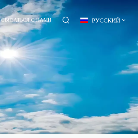
РУССКИЙ
СВЯЗАТЬСЯ С НАМИ
English
français
Deutsch
简体中文
русский
español
português