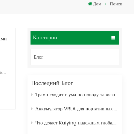
Дом
Поиск
Türkçe
فارسی
العربية
Категории
ами
Блог
боре
тика
Последний Блог
Трамп сходит с ума по поводу тарифной политики!!!
а
Аккумулятор VRLA для портативных электростанций: безопасное и долговечное энергетическое решение для использования вне помещений
Что делает Kaiying надежным глобальным партнером в производстве батареи в свинцовом кислоте в течение 25 лет?