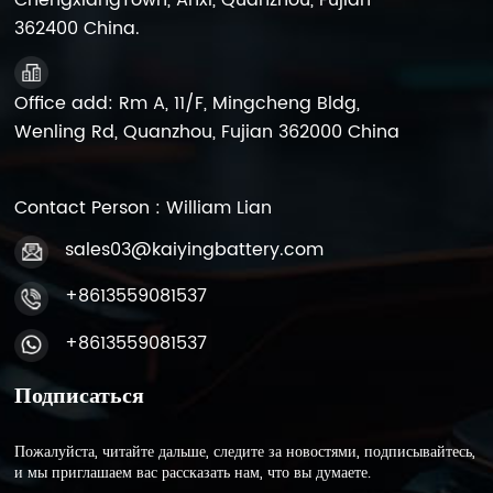
ChengxiangTown, Anxi, Quanzhou, Fujian
362400 China.
Office add: Rm A, 11/F, Mingcheng Bldg,
Wenling Rd, Quanzhou, Fujian 362000 China
Contact Person : William Lian
sales03@kaiyingbattery.com
+8613559081537
+8613559081537
Подписаться
Пожалуйста, читайте дальше, следите за новостями, подписывайтесь,
и мы приглашаем вас рассказать нам, что вы думаете.